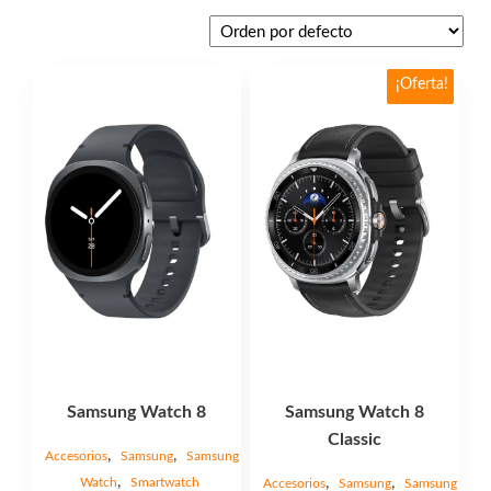
Este
¡Oferta!
producto
tiene
múltiples
variantes.
Las
opciones
se
pueden
elegir
en
la
página
Samsung Watch 8
Samsung Watch 8
de
Classic
producto
,
,
Accesorios
Samsung
Samsung
,
,
,
Watch
Smartwatch
Accesorios
Samsung
Samsung