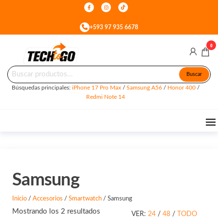
Skip
to
+593 97 935 6678
the
content
0
Buscar
Tech
Celulares
Buscar
&
por:
To
Accesorios
Búsquedas principales:
iPhone 17 Pro Max
/
Samsung A56
/
Honor 400
/
en Quito
Go
Redmi Note 14
Samsung
Inicio
/
Accesorios
/
Smartwatch
/ Samsung
Mostrando los 2 resultados
VER:
24
/
48
/
TODO