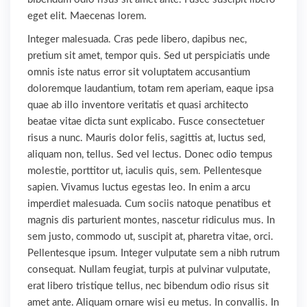
eget elit. Maecenas lorem.
Integer malesuada. Cras pede libero, dapibus nec,
pretium sit amet, tempor quis. Sed ut perspiciatis unde
omnis iste natus error sit voluptatem accusantium
doloremque laudantium, totam rem aperiam, eaque ipsa
quae ab illo inventore veritatis et quasi architecto
beatae vitae dicta sunt explicabo. Fusce consectetuer
risus a nunc. Mauris dolor felis, sagittis at, luctus sed,
aliquam non, tellus. Sed vel lectus. Donec odio tempus
molestie, porttitor ut, iaculis quis, sem. Pellentesque
sapien. Vivamus luctus egestas leo. In enim a arcu
imperdiet malesuada. Cum sociis natoque penatibus et
magnis dis parturient montes, nascetur ridiculus mus. In
sem justo, commodo ut, suscipit at, pharetra vitae, orci.
Pellentesque ipsum. Integer vulputate sem a nibh rutrum
consequat. Nullam feugiat, turpis at pulvinar vulputate,
erat libero tristique tellus, nec bibendum odio risus sit
amet ante. Aliquam ornare wisi eu metus. In convallis. In