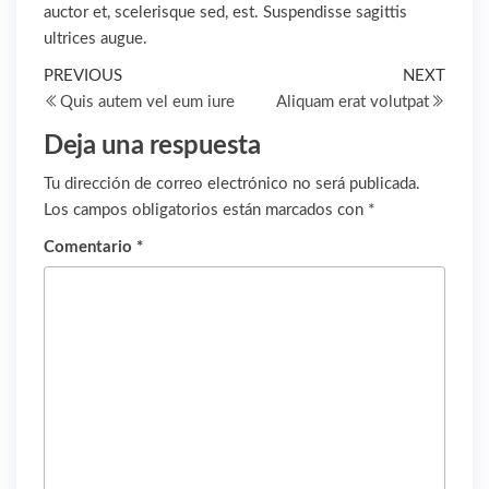
auctor et, scelerisque sed, est. Suspendisse sagittis
ultrices augue.
Navegación
Previous
Next
PREVIOUS
NEXT
Post
Post
Quis autem vel eum iure
Aliquam erat volutpat
de
Deja una respuesta
entradas
Tu dirección de correo electrónico no será publicada.
Los campos obligatorios están marcados con
*
Comentario
*