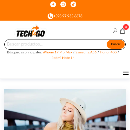
Skip
to
+593 97 935 6678
the
content
0
Buscar
Tech
Celulares
Buscar
&
por:
To
Accesorios
Búsquedas principales:
iPhone 17 Pro Max
/
Samsung A56
/
Honor 400
/
en Quito
Go
Redmi Note 14