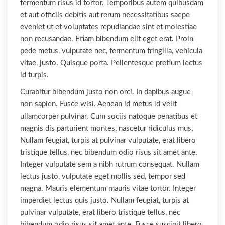
fermentum risus id tortor. Temporibus autem quibusdam
et aut officiis debitis aut rerum necessitatibus saepe
eveniet ut et voluptates repudiandae sint et molestiae
non recusandae. Etiam bibendum elit eget erat. Proin
pede metus, vulputate nec, fermentum fringilla, vehicula
vitae, justo. Quisque porta. Pellentesque pretium lectus
id turpis.
Curabitur bibendum justo non orci. In dapibus augue
non sapien. Fusce wisi. Aenean id metus id velit
ullamcorper pulvinar. Cum sociis natoque penatibus et
magnis dis parturient montes, nascetur ridiculus mus.
Nullam feugiat, turpis at pulvinar vulputate, erat libero
tristique tellus, nec bibendum odio risus sit amet ante.
Integer vulputate sem a nibh rutrum consequat. Nullam
lectus justo, vulputate eget mollis sed, tempor sed
magna. Mauris elementum mauris vitae tortor. Integer
imperdiet lectus quis justo. Nullam feugiat, turpis at
pulvinar vulputate, erat libero tristique tellus, nec
bibendum odio risus sit amet ante. Fusce suscipit libero