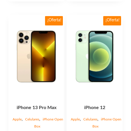
$475,00
Este
Este
¡Oferta!
¡Oferta!
producto
producto
tiene
tiene
múltiples
múltiples
variantes.
variantes.
Las
Las
opciones
opciones
se
se
pueden
pueden
elegir
elegir
en
en
la
la
página
página
iPhone 13 Pro Max
iPhone 12
de
de
producto
producto
,
,
,
,
Apple
Celulares
iPhone Open
Apple
Celulares
iPhone Open
Box
Box