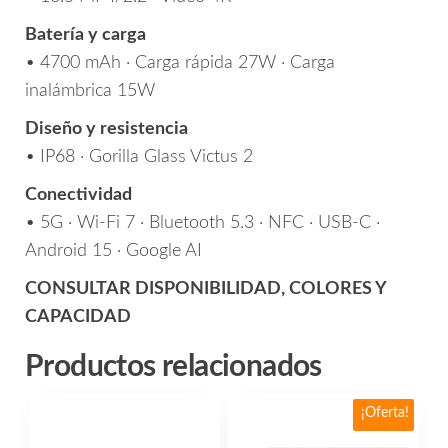
Batería y carga
• 4700 mAh · Carga rápida 27W · Carga
inalámbrica 15W
Diseño y resistencia
• IP68 · Gorilla Glass Victus 2
Conectividad
• 5G · Wi-Fi 7 · Bluetooth 5.3 · NFC · USB-C ·
Android 15 · Google AI
CONSULTAR DISPONIBILIDAD, COLORES Y
CAPACIDAD
Productos relacionados
Este
Este
¡Oferta!
producto
producto