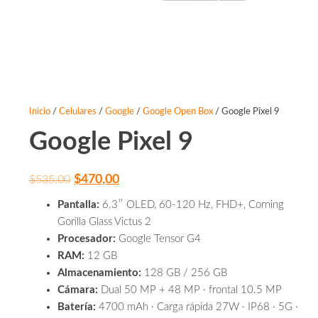
Inicio
/
Celulares
/
Google
/
Google Open Box
/ Google Pixel 9
Google Pixel 9
Original
Current
$
470,00
$
535,00
price
price
Pantalla:
6.3″ OLED, 60-120 Hz, FHD+, Corning
was:
is:
Gorilla Glass Victus 2
$535,00.
$470,00.
Procesador:
Google Tensor G4
RAM:
12 GB
Almacenamiento:
128 GB / 256 GB
Cámara:
Dual 50 MP + 48 MP · frontal 10.5 MP
Batería:
4700 mAh · Carga rápida 27W · IP68 · 5G ·