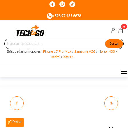
Skip
to
+593 97 935 6678
the
content
0
Buscar
Tech
Celulares
Buscar
&
por:
To
Accesorios
Búsquedas principales:
iPhone 17 Pro Max
/
Samsung A56
/
Honor 400
/
en Quito
Go
Redmi Note 14
IPHONE 16 PRO
MI 17T
¡Oferta!