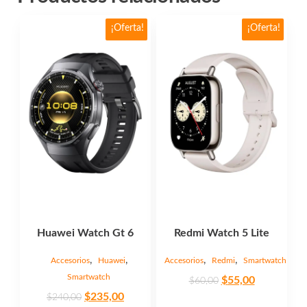
¡Oferta!
¡Oferta!
Huawei Watch Gt 6
Redmi Watch 5 Lite
,
,
,
,
Accesorios
Huawei
Accesorios
Redmi
Smartwatch
Smartwatch
Original
Current
$
55,00
$
60,00
Original
Current
$
235,00
price
price
$
240,00