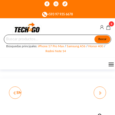
Skip
to
+593 97 935 6678
the
content
0
Buscar
Tech
Celulares
Buscar
&
por:
To
Accesorios
Búsquedas principales:
iPhone 17 Pro Max
/
Samsung A56
/
Honor 400
/
en Quito
Go
Redmi Note 14
SMARTWATCH Z30 KIDS
AMAZFIT GTS 4
GPS