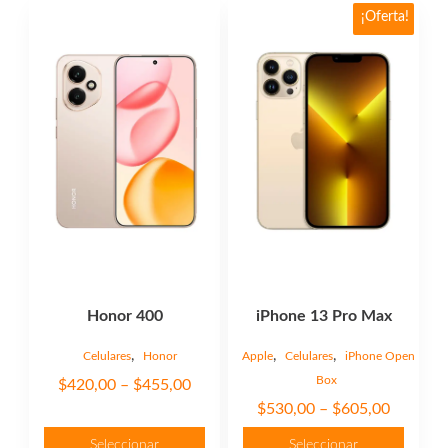
Este
Este
¡Oferta!
producto
producto
tiene
tiene
múltiples
múltiples
variantes.
variantes.
Las
Las
opciones
opciones
se
se
pueden
pueden
elegir
elegir
en
en
la
la
página
página
Honor 400
iPhone 13 Pro Max
de
de
producto
producto
,
,
,
Celulares
Honor
Apple
Celulares
iPhone Open
Box
Price
$
420,00
–
$
455,00
Price
range:
$
530,00
–
$
605,00
range:
$420,00
Seleccionar
Seleccionar