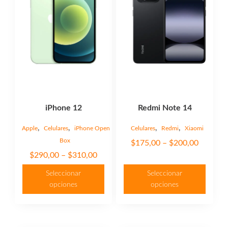
variantes.
variantes.
Las
Las
opciones
opciones
se
se
pueden
pueden
elegir
elegir
en
en
la
la
página
página
iPhone 12
Redmi Note 14
de
de
producto
producto
,
,
,
,
Apple
Celulares
iPhone Open
Celulares
Redmi
Xiaomi
Box
Price
$
175,00
–
$
200,00
Price
$
290,00
–
$
310,00
range:
range:
$175,00
Seleccionar
Seleccionar
$290,00
through
opciones
opciones
through
$200,00
$310,00