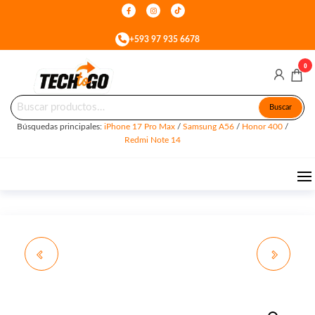
Skip
to
+593 97 935 6678
the
content
0
Buscar
Tech
Celulares
Buscar
&
por:
To
Accesorios
Búsquedas principales:
iPhone 17 Pro Max
/
Samsung A56
/
Honor 400
/
en Quito
Go
Redmi Note 14
SAMSUNG S25
OPPO A6X