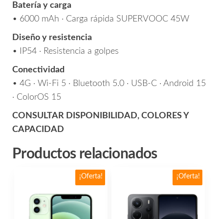
Batería y carga
• 6000 mAh · Carga rápida SUPERVOOC 45W
Diseño y resistencia
• IP54 · Resistencia a golpes
Conectividad
• 4G · Wi-Fi 5 · Bluetooth 5.0 · USB-C · Android 15
· ColorOS 15
CONSULTAR DISPONIBILIDAD, COLORES Y
CAPACIDAD
Productos relacionados
Este
Este
¡Oferta!
¡Oferta!
producto
producto
tiene
tiene
múltiples
múltiples