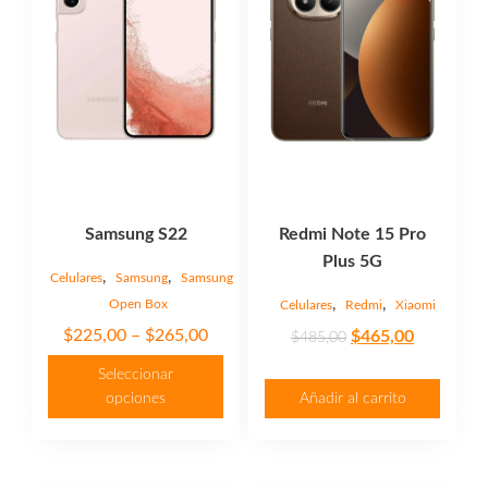
variantes.
Las
opciones
se
pueden
elegir
en
la
página
Samsung S22
Redmi Note 15 Pro
de
Plus 5G
producto
,
,
Celulares
Samsung
Samsung
,
,
Open Box
Celulares
Redmi
Xiaomi
Price
$
225,00
–
$
265,00
Original
Current
$
465,00
$
485,00
range:
price
price
Seleccionar
$225,00
was:
is:
opciones
Añadir al carrito
through
$485,00.
$465,00.
$265,00