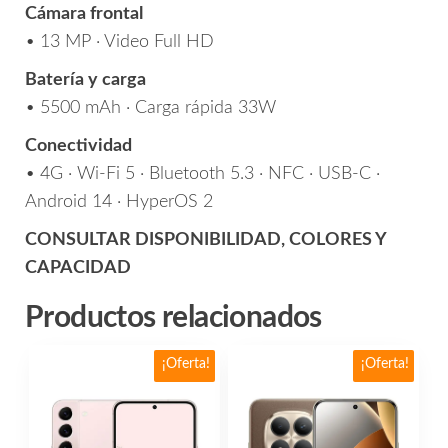
Cámara frontal
• 13 MP · Video Full HD
Batería y carga
• 5500 mAh · Carga rápida 33W
Conectividad
• 4G · Wi-Fi 5 · Bluetooth 5.3 · NFC · USB-C ·
Android 14 · HyperOS 2
CONSULTAR DISPONIBILIDAD, COLORES Y
CAPACIDAD
Productos relacionados
Este
¡Oferta!
¡Oferta!
producto
tiene
múltiples