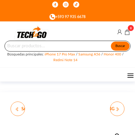
Skip
to
+593 97 935 6678
the
content
0
Buscar
Tech
Celulares
Buscar
&
por:
To
Accesorios
Búsquedas principales:
iPhone 17 Pro Max
/
Samsung A56
/
Honor 400
/
en Quito
Go
Redmi Note 14
SAMSUNG TAB S10 LITE
REDMI NOTE 15 PRO 4G
5G