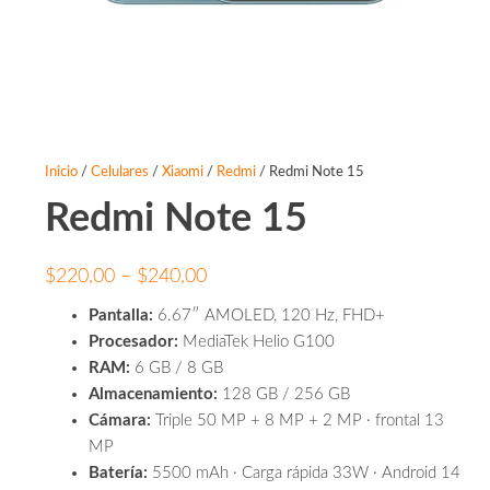
Inicio
/
Celulares
/
Xiaomi
/
Redmi
/ Redmi Note 15
Redmi Note 15
Price
$
220,00
–
$
240,00
range:
Pantalla:
6.67″ AMOLED, 120 Hz, FHD+
$220,00
Procesador:
MediaTek Helio G100
through
RAM:
6 GB / 8 GB
Almacenamiento:
128 GB / 256 GB
$240,00
Cámara:
Triple 50 MP + 8 MP + 2 MP · frontal 13
MP
Batería:
5500 mAh · Carga rápida 33W · Android 14