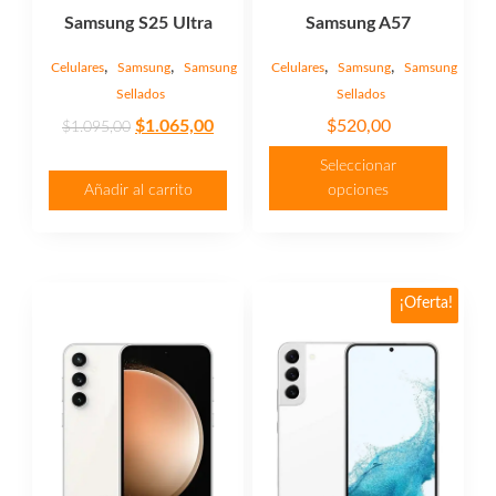
página
Samsung S25 Ultra
Samsung A57
de
producto
,
,
,
,
Celulares
Samsung
Samsung
Celulares
Samsung
Samsung
Sellados
Sellados
Original
Current
$
1.065,00
$
520,00
$
1.095,00
price
price
Seleccionar
was:
is:
Añadir al carrito
opciones
$1.095,00.
$1.065,00.
Este
Este
¡Oferta!
producto
producto
tiene
tiene
múltiples
múltiples
variantes.
variantes.
Las
Las
opciones
opciones
se
se