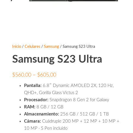
Inicio
/
Celulares
/
Samsung
/ Samsung S23 Ultra
Samsung S23 Ultra
Price
$
560,00
–
$
605,00
range:
Pantalla:
6.8″ Dynamic AMOLED 2X, 120 Hz,
$560,00
QHD+, Gorilla Glass Victus 2
through
Procesador:
Snapdragon 8 Gen 2 for Galaxy
RAM:
8 GB / 12 GB
$605,00
Almacenamiento:
256 GB / 512 GB / 1 TB
Cámara:
Cuádruple 200 MP + 12 MP + 10 MP +
10 MP · S Pen incluido