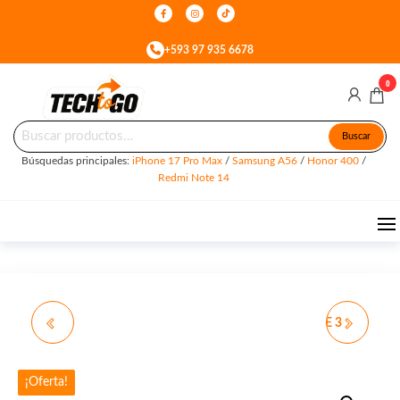
Skip
to
+593 97 935 6678
the
content
0
Buscar
Tech
Celulares
Buscar
&
por:
To
Accesorios
Búsquedas principales:
iPhone 17 Pro Max
/
Samsung A56
/
Honor 400
/
en Quito
Go
Redmi Note 14
SAMSUNG S23 PLUS
HUAWEI FREEBUDS SE 3
¡Oferta!