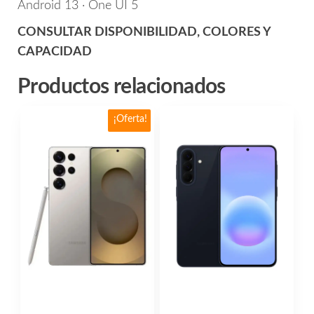
Android 13 · One UI 5
CONSULTAR DISPONIBILIDAD, COLORES Y
CAPACIDAD
Productos relacionados
Este
¡Oferta!
producto
tiene
múltiples
variantes.
Las
opciones
se
pueden
elegir
en
la