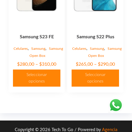
pueden
pueden
elegir
elegir
en
en
la
la
página
página
Samsung S23 FE
Samsung S22 Plus
de
de
producto
producto
,
,
,
,
Celulares
Samsung
Samsung
Celulares
Samsung
Samsung
Open Box
Open Box
Price
Price
$
280,00
–
$
310,00
$
265,00
–
$
290,00
range:
range:
Seleccionar
Seleccionar
$280,00
$265,00
opciones
opciones
through
through
$310,00
$290,00
Copyright © 2026 Tech To Go / Powered by
Agencia