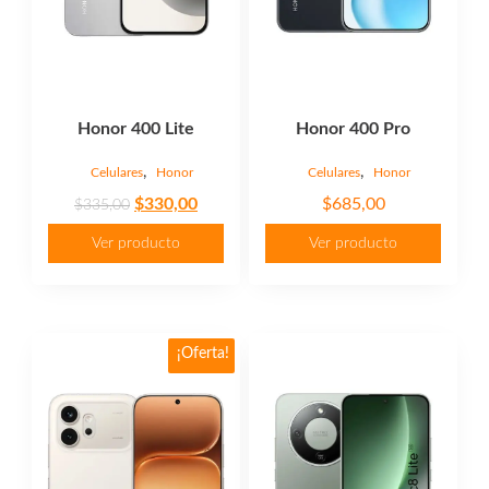
Honor 400 Lite
Honor 400 Pro
,
,
Celulares
Honor
Celulares
Honor
Original
Current
$
330,00
$
685,00
$
335,00
price
price
Ver producto
Ver producto
was:
is:
$335,00.
$330,00.
Este
¡Oferta!
producto
tiene
múltiples
variantes.
Las