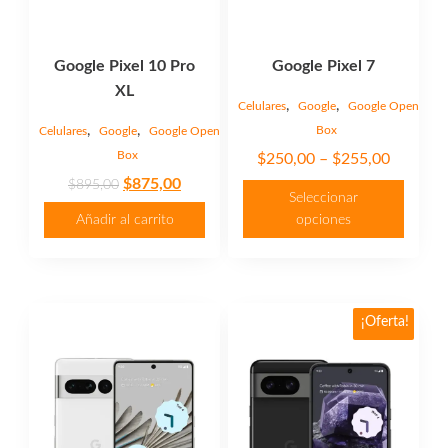
la
página
Google Pixel 10 Pro
Google Pixel 7
de
XL
producto
,
,
Celulares
Google
Google Open
,
,
Box
Celulares
Google
Google Open
Box
Price
$
250,00
–
$
255,00
Original
Current
range:
$
875,00
$
895,00
Seleccionar
price
price
$250,00
Añadir al carrito
opciones
was:
is:
through
$895,00.
$875,00.
$255,00
Este
¡Oferta!
producto
tiene
múltiples
variantes.
Las