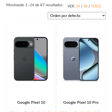
Mostrando 1–24 de 87 resultados
VER:
24
/
48
/
TODO
Este
Este
producto
producto
tiene
tiene
múltiples
múltiples
variantes.
variantes.
Las
Las
opciones
opciones
se
se
pueden
pueden
elegir
elegir
en
en
la
la
página
página
Google Pixel 10
Google Pixel 10 Pro
de
de
producto
producto