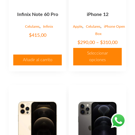
la
página
Infinix Note 60 Pro
iPhone 12
de
producto
,
,
,
Celulares
Infinix
Apple
Celulares
iPhone Open
Box
$
415,00
Price
$
290,00
–
$
310,00
range:
Seleccionar
$290,00
Añadir al carrito
opciones
through
$310,00
Este
Este
producto
producto
tiene
tiene
múltiples
múltiples
variantes.
variantes.
Las
Las
opciones
opciones