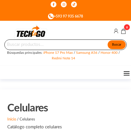
Skip
to
iPhone Air y iPhone
+593 97 935 6678
the
content
0
Buscar
Tech
Celulares
Buscar
&
por:
To
Accesorios
Búsquedas principales:
iPhone 17 Pro Max
/
Samsung A56
/
Honor 400
/
en Quito
Go
Redmi Note 14
Celulares
Inicio
/ Celulares
Catálogo completo celulares