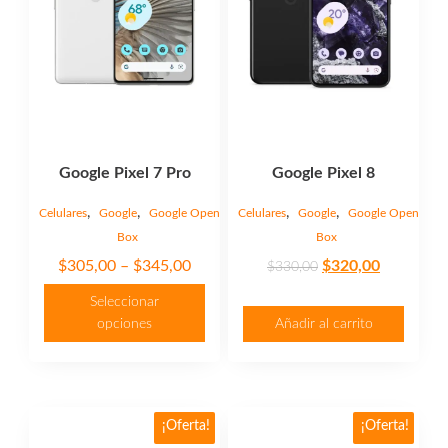
opciones
se
pueden
elegir
en
la
página
Google Pixel 7 Pro
Google Pixel 8
de
producto
,
,
,
,
Celulares
Google
Google Open
Celulares
Google
Google Open
Box
Box
Price
Original
Current
$
305,00
–
$
345,00
$
320,00
$
330,00
range:
price
price
Seleccionar
$305,00
was:
is:
opciones
Añadir al carrito
through
$330,00.
$320,00.
$345,00
Este
¡Oferta!
¡Oferta!
producto