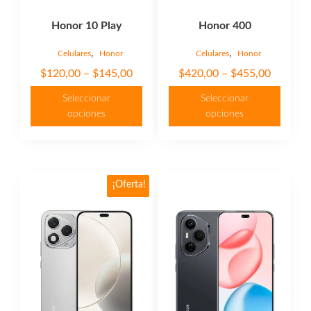
página
página
Honor 10 Play
Honor 400
de
de
producto
producto
,
,
Celulares
Honor
Celulares
Honor
Price
Price
$
120,00
–
$
145,00
$
420,00
–
$
455,00
range:
range:
Seleccionar
Seleccionar
$120,00
$420,00
opciones
opciones
through
through
$145,00
$455,00
¡Oferta!