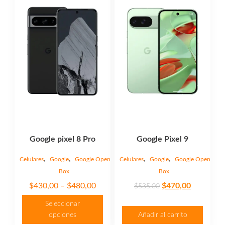
tiene
múltiples
variantes.
Las
opciones
se
pueden
elegir
en
la
página
Google pixel 8 Pro
Google Pixel 9
de
producto
,
,
,
,
Celulares
Google
Google Open
Celulares
Google
Google Open
Box
Box
Price
Original
Current
$
430,00
–
$
480,00
$
470,00
$
535,00
range:
price
price
Seleccionar
$430,00
was:
is:
opciones
Añadir al carrito
through
$535,00.
$470,00.