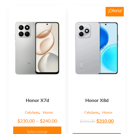
Este
¡Oferta!
producto
tiene
múltiples
variantes.
Las
opciones
se
pueden
elegir
en
la
página
Honor X7d
Honor X8d
de
producto
,
,
Celulares
Honor
Celulares
Honor
Price
Original
Current
$
230,00
–
$
240,00
$
310,00
$
315,00
range:
price
price
Seleccionar