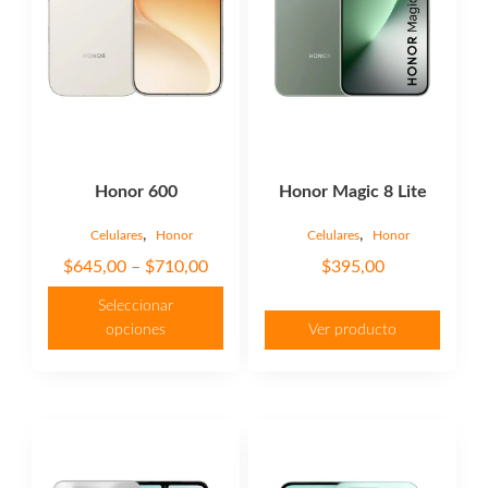
opciones
se
pueden
elegir
en
la
página
Honor 600
Honor Magic 8 Lite
de
producto
,
,
Celulares
Honor
Celulares
Honor
Price
$
645,00
–
$
710,00
$
395,00
range:
Seleccionar
$645,00
opciones
Ver producto
through
$710,00
Este
producto
tiene