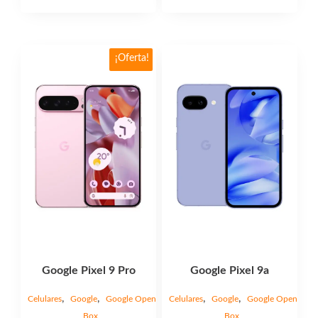
$480,00
Este
¡Oferta!
producto
tiene
múltiples
variantes.
Las
opciones
se
pueden
elegir
en
la
página
Google Pixel 9 Pro
Google Pixel 9a
de
producto
,
,
,
,
Celulares
Google
Google Open
Celulares
Google
Google Open
Box
Box