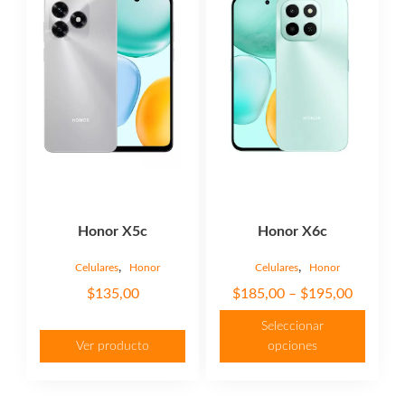
múltiples
variantes.
Las
opciones
se
pueden
elegir
en
la
página
Honor X5c
Honor X6c
de
producto
,
,
Celulares
Honor
Celulares
Honor
Price
$
135,00
$
185,00
–
$
195,00
range:
Seleccionar
$185,00
Ver producto
opciones
through
$195,00